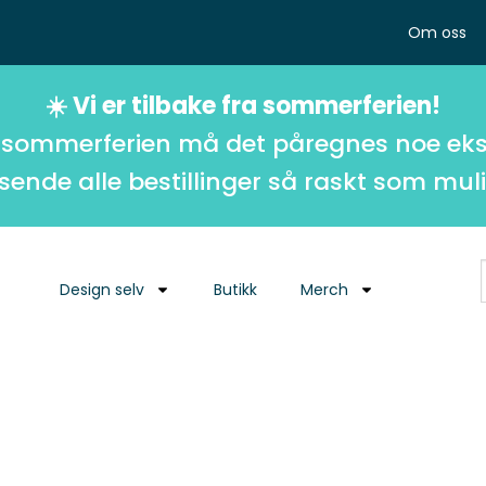
Om oss
☀️ Vi er tilbake fra sommerferien!
 sommerferien må det påregnes noe eks
 sende alle bestillinger så raskt som muli
Design selv
Butikk
Merch