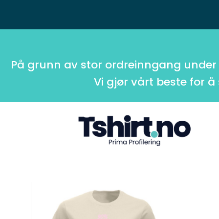
På grunn av stor ordreinngang under
Vi gjør vårt beste for å