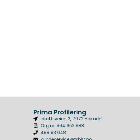
Prima Profilering
Idrettsveien 2, 7072 Heimdal
Org nr. 964 652 988
488 93 648
kundeservice@tshirt.no