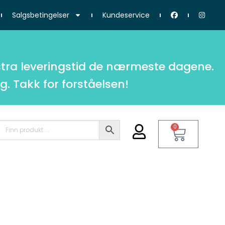
Salgsbetingelser
Kundeservice
tra leveringstid de nærmeste dagene.
g. Takk for forståelsen!
0