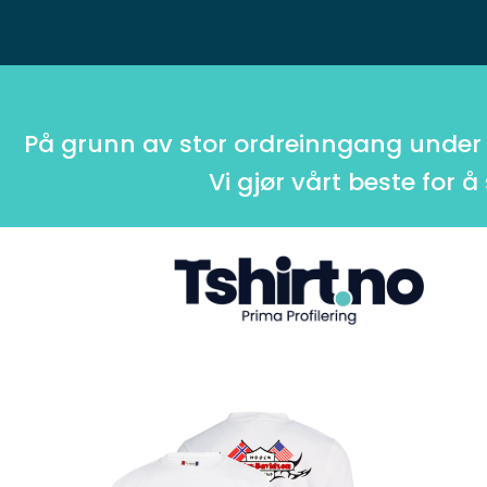
På grunn av stor ordreinngang under
Vi gjør vårt beste for å