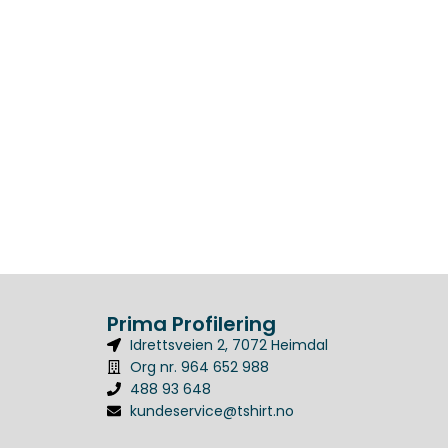
Prima Profilering
Idrettsveien 2, 7072 Heimdal
Org nr. 964 652 988
488 93 648
kundeservice@tshirt.no