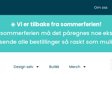
Om oss
☀️ Vi er tilbake fra sommerferien!
 sommerferien må det påregnes noe eks
 sende alle bestillinger så raskt som muli
Design selv
Butikk
Merch