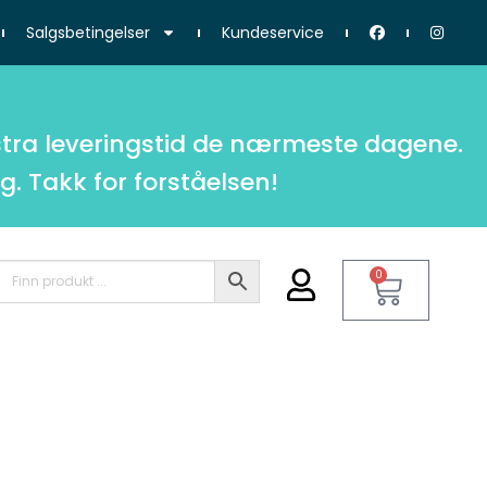
Salgsbetingelser
Kundeservice
tra leveringstid de nærmeste dagene.
g. Takk for forståelsen!
0