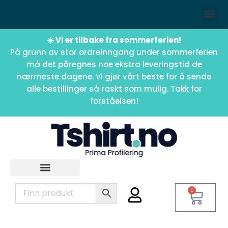
☀️ Vi er tilbake fra sommerferien!
På grunn av stor ordreinngang under sommerferien
må det påregnes noe ekstra leveringstid de
nærmeste dagene. Vi gjør vårt beste for å sende
alle bestillinger så raskt som mulig. Takk for
forståelsen!
0