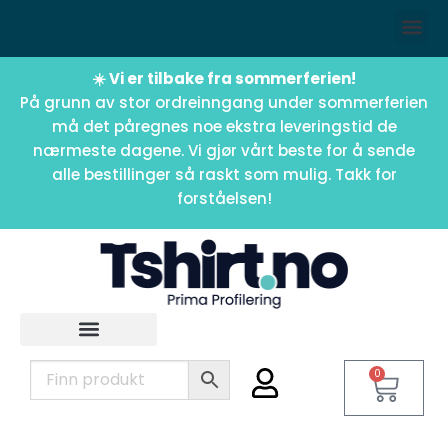
☀️ Vi er tilbake fra sommerferien!
På grunn av stor ordreinngang under sommerferien
må det påregnes noe ekstra leveringstid de
nærmeste dagene. Vi gjør vårt beste for å sende
alle bestillinger så raskt som mulig. Takk for
forståelsen!
0