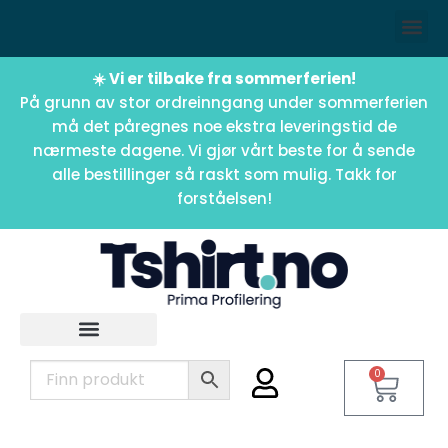
☀️ Vi er tilbake fra sommerferien!
På grunn av stor ordreinngang under sommerferien
må det påregnes noe ekstra leveringstid de
nærmeste dagene. Vi gjør vårt beste for å sende
alle bestillinger så raskt som mulig. Takk for
forståelsen!
0