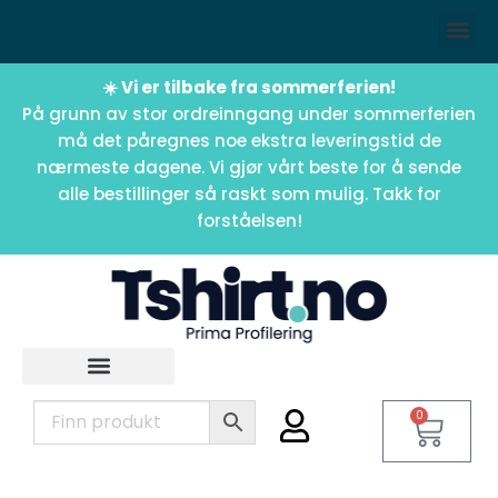
☀️ Vi er tilbake fra sommerferien!
På grunn av stor ordreinngang under sommerferien
må det påregnes noe ekstra leveringstid de
nærmeste dagene. Vi gjør vårt beste for å sende
alle bestillinger så raskt som mulig. Takk for
forståelsen!
0