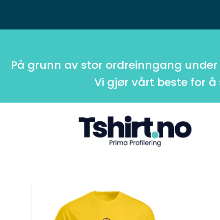
På grunn av stor ordreinngang under
Vi gjør vårt beste for å