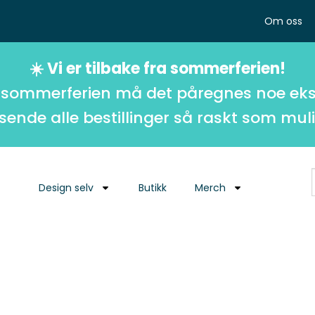
Om oss
☀️ Vi er tilbake fra sommerferien!
 sommerferien må det påregnes noe eks
 sende alle bestillinger så raskt som muli
Design selv
Butikk
Merch