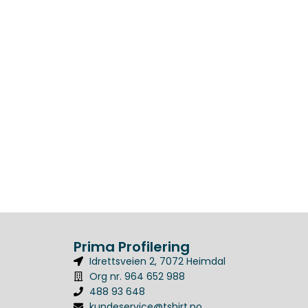
Prima Profilering
Idrettsveien 2, 7072 Heimdal
Org nr. 964 652 988
488 93 648
kundeservice@tshirt.no