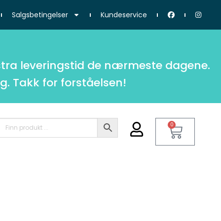
Salgsbetingelser
Kundeservice
tra leveringstid de nærmeste dagene.
g. Takk for forståelsen!
0