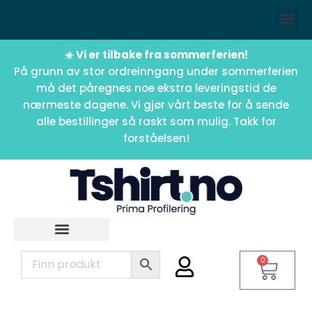
☀️ Vi er tilbake fra sommerferien!
På grunn av stor ordreinngang under sommerferien
må det påregnes noe ekstra leveringstid de
nærmeste dagene. Vi gjør vårt beste for å sende
alle bestillinger så raskt som mulig. Takk for
forståelsen!
0