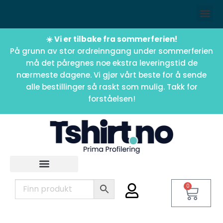
☀️ Vi er tilbake fra sommerferien!
På grunn av stor ordreinngang under sommerferien
må det påregnes noe ekstra leveringstid de
nærmeste dagene. Vi gjør vårt beste for å sende
alle bestillinger så raskt som mulig. Takk for
forståelsen!
0