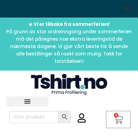
☀️ Vi er tilbake fra sommerferien!
På grunn av stor ordreinngang under sommerferien
må det påregnes noe ekstra leveringstid de
nærmeste dagene. Vi gjør vårt beste for å sende
alle bestillinger så raskt som mulig. Takk for
forståelsen!
0