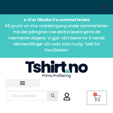
☀️ Vi er tilbake fra sommerferien!
På grunn av stor ordreinngang under sommerferien
må det påregnes noe ekstra leveringstid de
nærmeste dagene. Vi gjør vårt beste for å sende
alle bestillinger så raskt som mulig. Takk for
forståelsen!
0