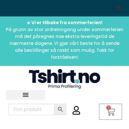
☀️ Vi er tilbake fra sommerferien!
På grunn av stor ordreinngang under sommerferien
må det påregnes noe ekstra leveringstid de
nærmeste dagene. Vi gjør vårt beste for å sende
alle bestillinger så raskt som mulig. Takk for
forståelsen!
0