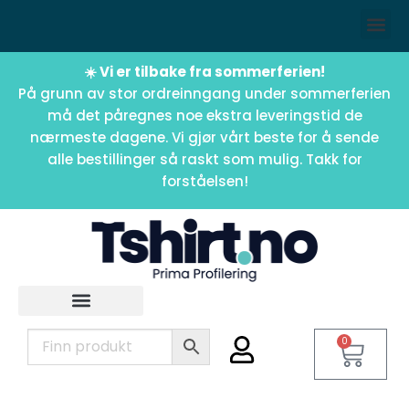
☀️ Vi er tilbake fra sommerferien!
På grunn av stor ordreinngang under sommerferien
må det påregnes noe ekstra leveringstid de
nærmeste dagene. Vi gjør vårt beste for å sende
alle bestillinger så raskt som mulig. Takk for
forståelsen!
0