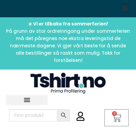
☀️ Vi er tilbake fra sommerferien!
På grunn av stor ordreinngang under sommerferien
må det påregnes noe ekstra leveringstid de
nærmeste dagene. Vi gjør vårt beste for å sende
alle bestillinger så raskt som mulig. Takk for
forståelsen!
0