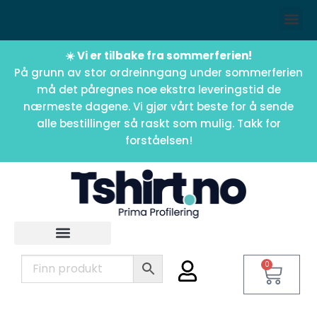
☀️ Vi er tilbake fra sommerferien!
På grunn av stor ordreinngang under sommerferien
må det påregnes noe ekstra leveringstid de
nærmeste dagene. Vi gjør vårt beste for å sende
alle bestillinger så raskt som mulig. Takk for
forståelsen!
0