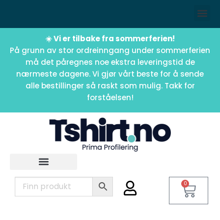
☀️ Vi er tilbake fra sommerferien!
På grunn av stor ordreinngang under sommerferien
må det påregnes noe ekstra leveringstid de
nærmeste dagene. Vi gjør vårt beste for å sende
alle bestillinger så raskt som mulig. Takk for
forståelsen!
0