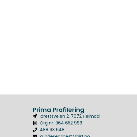
Prima Profilering
Idrettsveien 2, 7072 Heimdal
Org nr. 964 652 988
488 93 648
kundeservice@tshirt.no