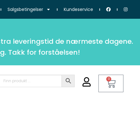
Salgsbetingelser
Kundeservice
tra leveringstid de nærmeste dagene.
g. Takk for forståelsen!
0