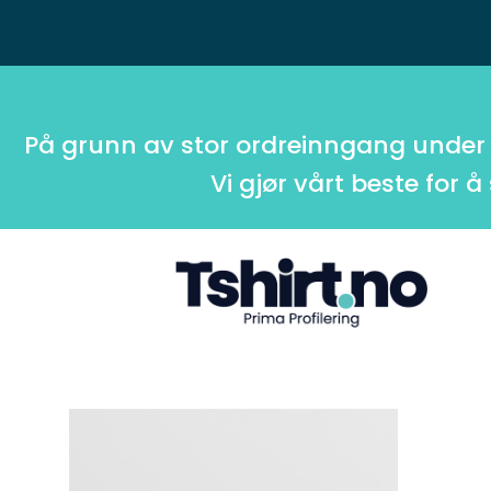
På grunn av stor ordreinngang under
Vi gjør vårt beste for å