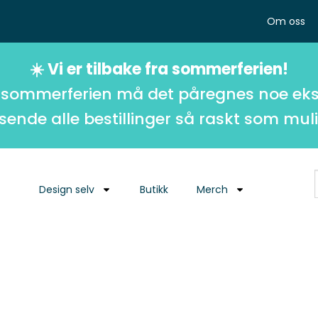
Om oss
☀️ Vi er tilbake fra sommerferien!
 sommerferien må det påregnes noe eks
 sende alle bestillinger så raskt som muli
Design selv
Butikk
Merch