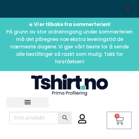
☀️ Vi er tilbake fra sommerferien!
På grunn av stor ordreinngang under sommerferien
må det påregnes noe ekstra leveringstid de
nærmeste dagene. Vi gjør vårt beste for å sende
alle bestillinger så raskt som mulig. Takk for
forståelsen!
0