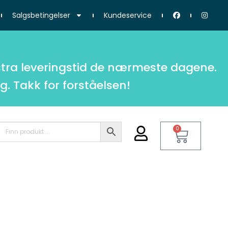
Salgsbetingelser
Kundeservice
tra leveringstid de nærmeste dagene.
g. Takk for forståelsen!
0