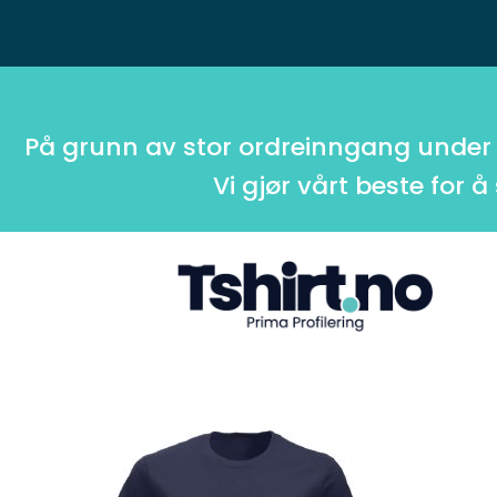
På grunn av stor ordreinngang under
Vi gjør vårt beste for å