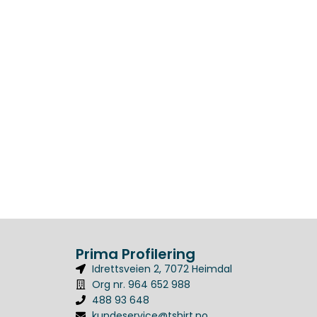
Prima Profilering
Idrettsveien 2, 7072 Heimdal
Org nr. 964 652 988
488 93 648
kundeservice@tshirt.no