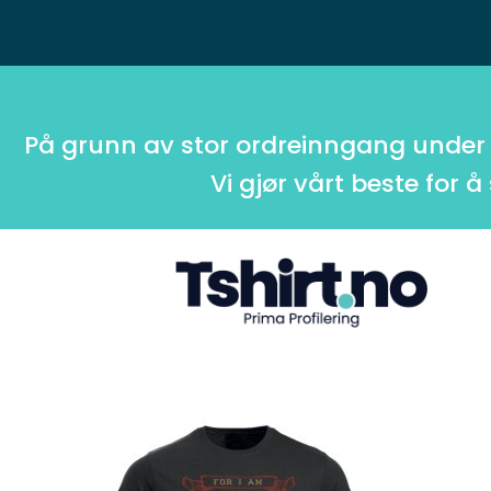
På grunn av stor ordreinngang under
Vi gjør vårt beste for å