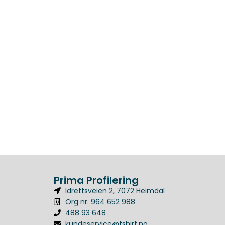
Prima Profilering
Idrettsveien 2, 7072 Heimdal
Org nr. 964 652 988
488 93 648
kundeservice@tshirt.no