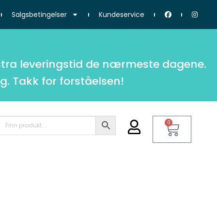
Salgsbetingelser
Kundeservice
tra leveringstid de nærmeste dagene.
g. Takk for forståelsen!
0