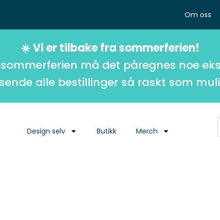
Om oss
☀️ Vi er tilbake fra sommerferien!
 sommerferien må det påregnes noe eks
 sende alle bestillinger så raskt som muli
Design selv
Butikk
Merch