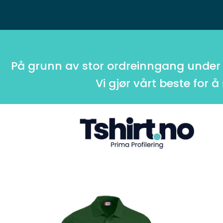
På grunn av stor ordreinngang under
Vi gjør vårt beste for å