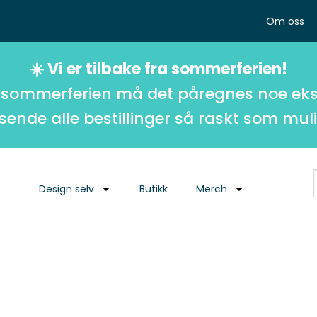
Om oss
☀️ Vi er tilbake fra sommerferien!
 sommerferien må det påregnes noe eks
 sende alle bestillinger så raskt som muli
Design selv
Butikk
Merch