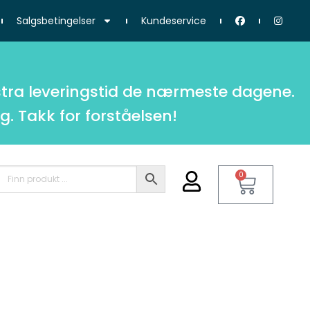
Salgsbetingelser
Kundeservice
tra leveringstid de nærmeste dagene.
g. Takk for forståelsen!
0