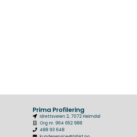
Prima Profilering
Idrettsveien 2, 7072 Heimdal
Org nr. 964 652 988
488 93 648
kundeservice@tshirt.no