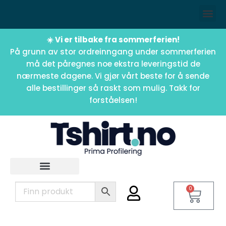
☀️ Vi er tilbake fra sommerferien!
På grunn av stor ordreinngang under sommerferien
må det påregnes noe ekstra leveringstid de
nærmeste dagene. Vi gjør vårt beste for å sende
alle bestillinger så raskt som mulig. Takk for
forståelsen!
0