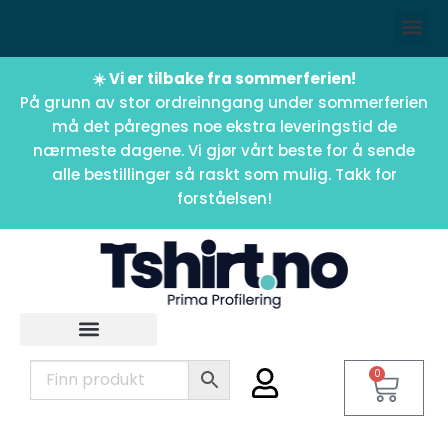
☀️ Vi er tilbake fra sommerferien!
På grunn av stor ordreinngang under sommerferien
må det påregnes noe ekstra leveringstid de
nærmeste dagene. Vi gjør vårt beste for å sende
alle bestillinger så raskt som mulig. Takk for
forståelsen!
0