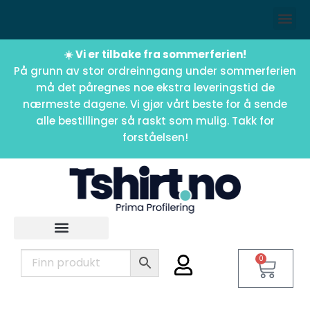
☀️ Vi er tilbake fra sommerferien!
På grunn av stor ordreinngang under sommerferien
må det påregnes noe ekstra leveringstid de
nærmeste dagene. Vi gjør vårt beste for å sende
alle bestillinger så raskt som mulig. Takk for
forståelsen!
0