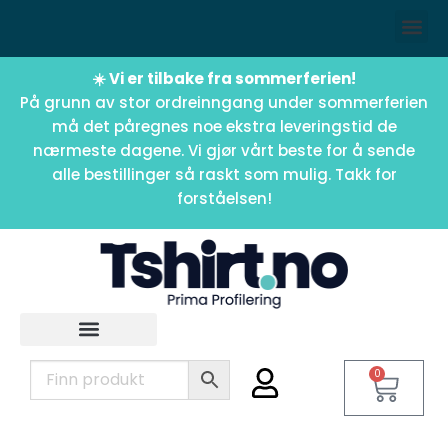
☀️ Vi er tilbake fra sommerferien!
På grunn av stor ordreinngang under sommerferien
må det påregnes noe ekstra leveringstid de
nærmeste dagene. Vi gjør vårt beste for å sende
alle bestillinger så raskt som mulig. Takk for
forståelsen!
0