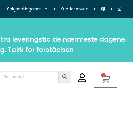
Salgsbetingelser
Kundeservice
tra leveringstid de nærmeste dagene.
g. Takk for forståelsen!
0