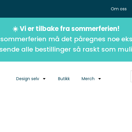
Om oss
☀️ Vi er tilbake fra sommerferien!
 sommerferien må det påregnes noe eks
 sende alle bestillinger så raskt som muli
Design selv
Butikk
Merch