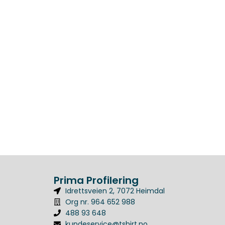
Prima Profilering
Idrettsveien 2, 7072 Heimdal
Org nr. 964 652 988
488 93 648
kundeservice@tshirt.no