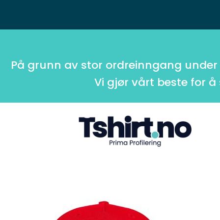
På grunn av stor ordreinngang under
Vi gjør vårt beste for å