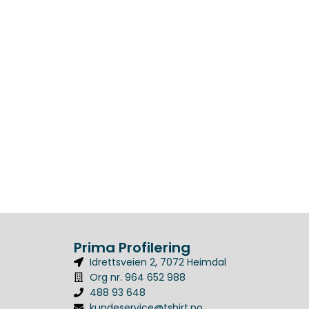
Prima Profilering
Idrettsveien 2, 7072 Heimdal
Org nr. 964 652 988
488 93 648
kundeservice@tshirt.no