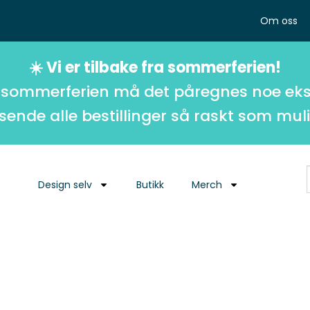
Om oss
☀️ Vi er tilbake fra sommerferien!
 sommerferien må det påregnes noe eks
 sende alle bestillinger så raskt som muli
Design selv
Butikk
Merch