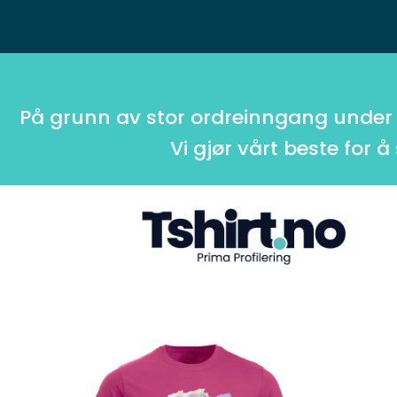
På grunn av stor ordreinngang under
Vi gjør vårt beste for å