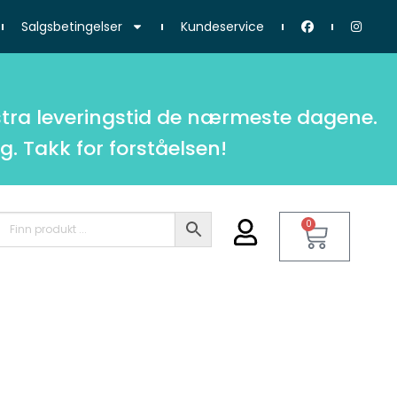
Salgsbetingelser
Kundeservice
tra leveringstid de nærmeste dagene.
g. Takk for forståelsen!
0