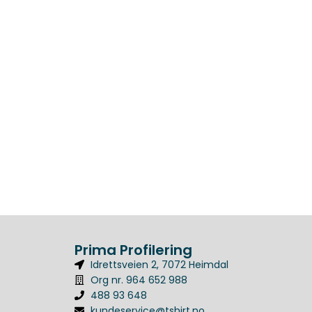
Prima Profilering
Idrettsveien 2, 7072 Heimdal
Org nr. 964 652 988
488 93 648
kundeservice@tshirt.no