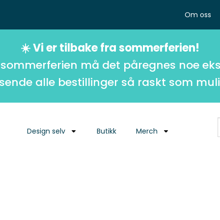
Om oss
☀️ Vi er tilbake fra sommerferien!
 sommerferien må det påregnes noe eks
 sende alle bestillinger så raskt som muli
Design selv
Butikk
Merch