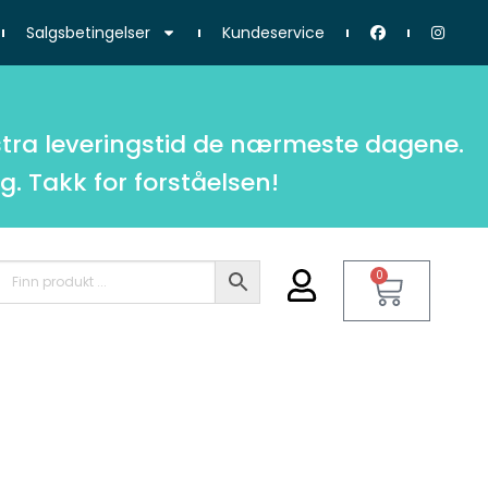
Salgsbetingelser
Kundeservice
tra leveringstid de nærmeste dagene.
g. Takk for forståelsen!
0