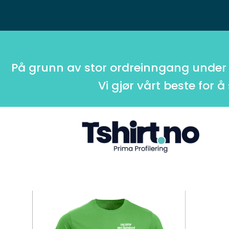
På grunn av stor ordreinngang under
Vi gjør vårt beste for å