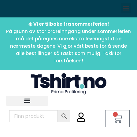
☀️ Vi er tilbake fra sommerferien!
På grunn av stor ordreinngang under sommerferien
må det påregnes noe ekstra leveringstid de
nærmeste dagene. Vi gjør vårt beste for å sende
alle bestillinger så raskt som mulig. Takk for
forståelsen!
0