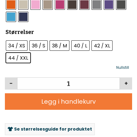
Størrelser
34 / XS
36 / S
38 / M
40 / L
42 / XL
44 / XXL
Nullstill
-
+
Legg i handlekurv
Se størrelsesguide for produktet