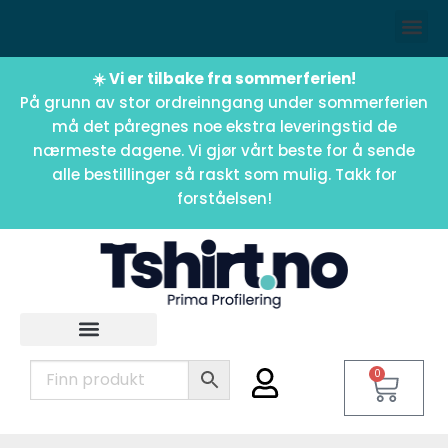
☀️ Vi er tilbake fra sommerferien!
På grunn av stor ordreinngang under sommerferien
må det påregnes noe ekstra leveringstid de
nærmeste dagene. Vi gjør vårt beste for å sende
alle bestillinger så raskt som mulig. Takk for
forståelsen!
0