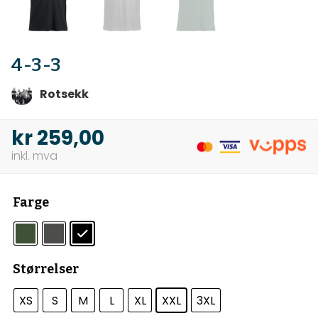
4-3-3
Rotsekk
kr
259,00
Farge
Størrelser
XS
S
M
L
XL
XXL
3XL