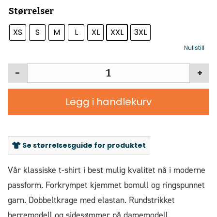
Størrelser
XS
S
M
L
XL
XXL
3XL
Nullstill
-
+
Legg i handlekurv
Se størrelsesguide for produktet
Vår klassiske t-shirt i best mulig kvalitet nå i moderne
passform. Forkrympet kjemmet bomull og ringspunnet
garn. Dobbeltkrage med elastan. Rundstrikket
herremodell og sidesømmer på damemodell.