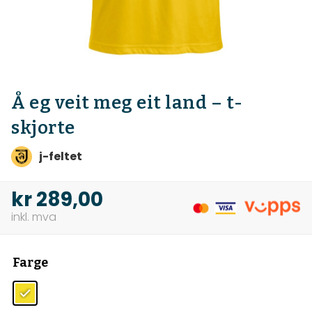
Å eg veit meg eit land – t-
skjorte
j-feltet
kr
289,00
Farge