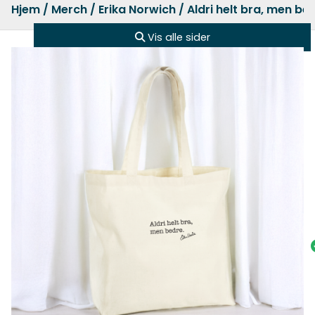
Hjem
/
Merch
/
Erika Norwich
/ Aldri helt bra, men be
Vis alle sider