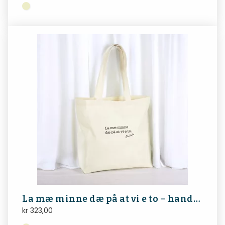
La mæ minne dæ på at vi e to – handlenett
kr
323,00