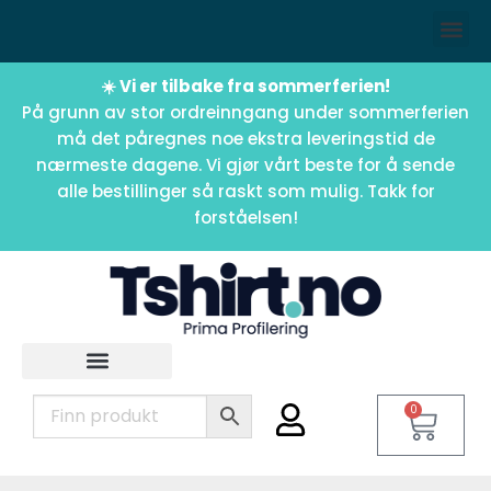
☀️ Vi er tilbake fra sommerferien!
På grunn av stor ordreinngang under sommerferien
må det påregnes noe ekstra leveringstid de
nærmeste dagene. Vi gjør vårt beste for å sende
alle bestillinger så raskt som mulig. Takk for
forståelsen!
0