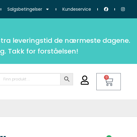
Salgsbetingelser
Kundeservice
tra leveringstid de nærmeste dagene.
g. Takk for forståelsen!
0