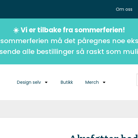
Om oss
☀️ Vi er tilbake fra sommerferien!
 sommerferien må det påregnes noe eks
 sende alle bestillinger så raskt som muli
Design selv
Butikk
Merch