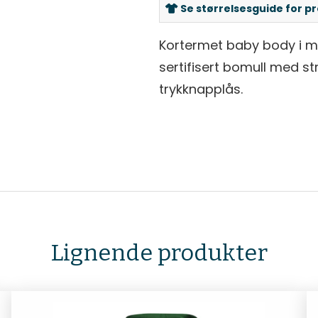
Se størrelsesguide for p
Kortermet baby body i my
sertifisert bomull med str
trykknapplås.
Lignende produkter