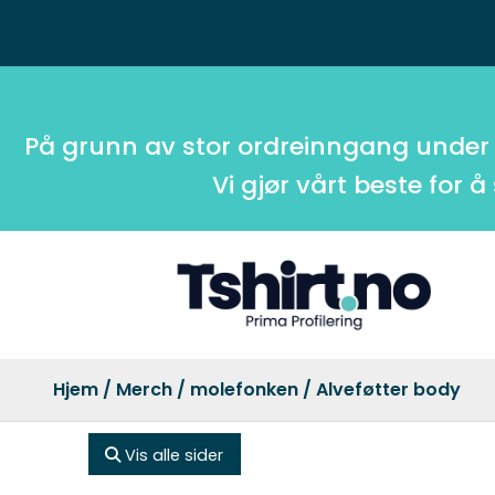
På grunn av stor ordreinngang under
Vi gjør vårt beste for å
Hjem
/
Merch
/
molefonken
/ Alveføtter body
Vis alle sider