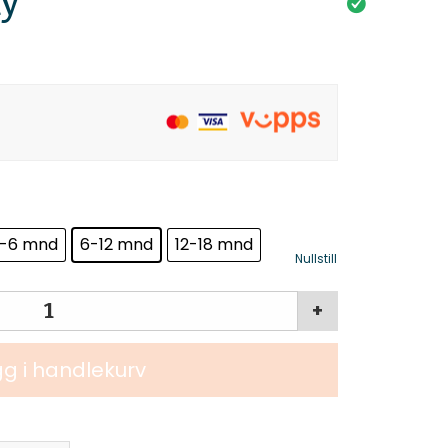
dy
-6 mnd
6-12 mnd
12-18 mnd
Nullstill
+
g i handlekurv