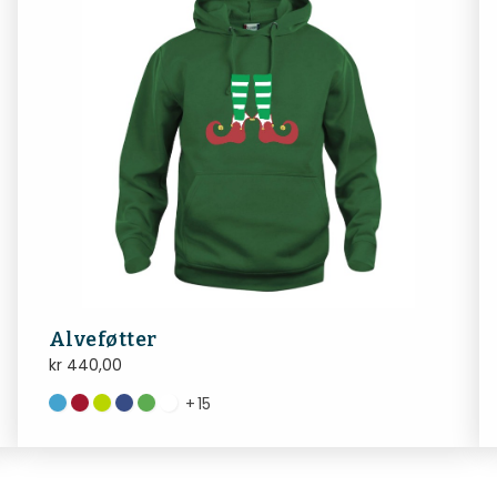
Alveføtter
kr
440,00
+
15