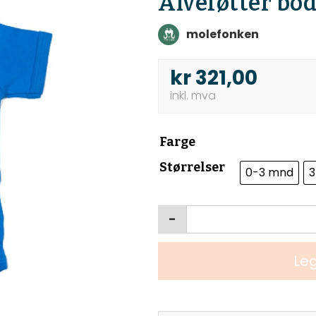
Alveføtter bo
molefonken
kr
321,00
Farge
Størrelser
0-3 mnd
3
-
Leg