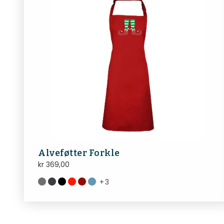
Alveføtter Forkle
kr
369,00
+
3