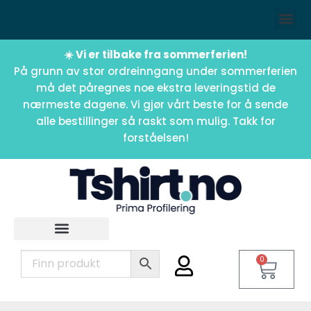
☀️ Vi er tilbake fra sommerferien!
På grunn av stor ordreinngang under sommerferien
må det påregnes noe ekstra leveringstid de
nærmeste dagene. Vi gjør vårt beste for å sende
alle bestillinger så raskt som mulig. Takk for
forståelsen!
0