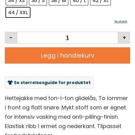
34 / XS
36 / S
38 / M
40 / L
42 / XL
44 / XXL
Nullstill
-
+
Legg i handlekurv
Se størrelsesguide for produktet
Hettejakke med ton-i-ton glidelås, To lommer
i front og flatt snøre. Mykt stoff som er egnet
for intensiv vasking med anti-pilling-finish.
Elastisk ribb i ermet og nederkant. Tilpasset