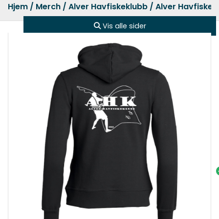
Hjem
/
Merch
/
Alver Havfiskeklubb
/ Alver Havfiskek
Vis alle sider