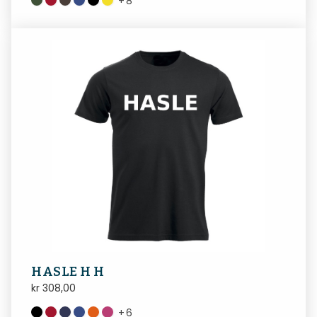
+
8
HASLE H H
kr
308,00
+
6