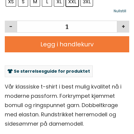
XS
S
M
L
XL
XXL
3XL
Nullstill
-
+
Legg i handlekurv
Se størrelsesguide for produktet
Vår klassiske t-shirt i best mulig kvalitet nå i
moderne passform. Forkrympet kjemmet
bomull og ringspunnet garn. Dobbeltkrage
med elastan. Rundstrikket herremodell og
sidesømmer på damemodell.