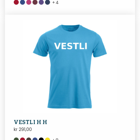
+
4
VESTLI H H
kr
291,00