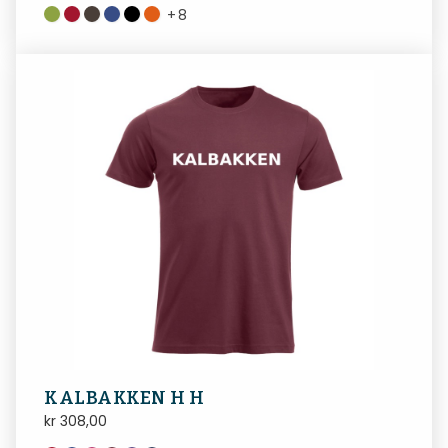
+
8
KALBAKKEN H H
kr
308,00