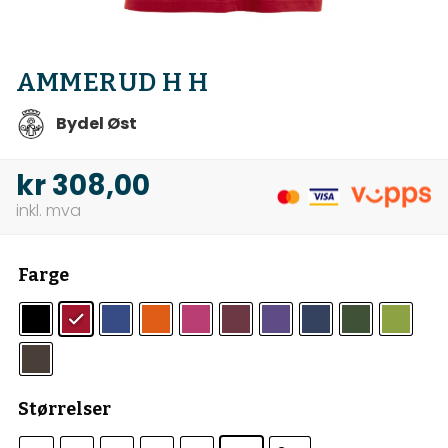
AMMERUD H H
Bydel Øst
kr
308,00
Farge
Størrelser