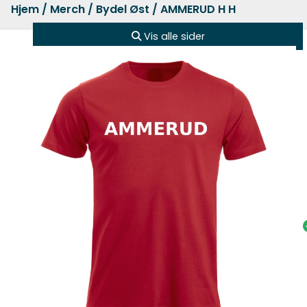
Hjem
/
Merch
/
Bydel Øst
/ AMMERUD H H
Vis alle sider