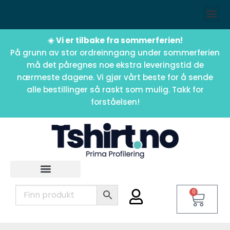
☀️ Vi er tilbake fra sommerferien!
På grunn av stor ordreinngang under sommerferien
må det påregnes noe ekstra leveringstid de
nærmeste dagene. Vi gjør vårt beste for å sende
alle bestillinger så raskt som mulig. Takk for
forståelsen!
0