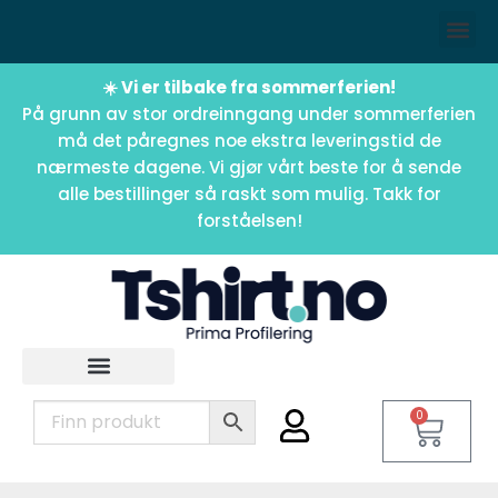
☀️ Vi er tilbake fra sommerferien!
På grunn av stor ordreinngang under sommerferien
må det påregnes noe ekstra leveringstid de
nærmeste dagene. Vi gjør vårt beste for å sende
alle bestillinger så raskt som mulig. Takk for
forståelsen!
0