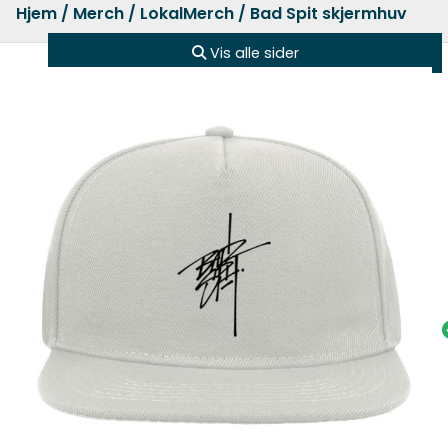
Hjem
/
Merch
/
LokalMerch
/ Bad Spit skjermhuv
Vis alle sider