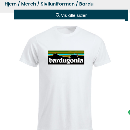
Hjem
/
Merch
/
Siviluniformen
/ Bardu
Vis alle sider