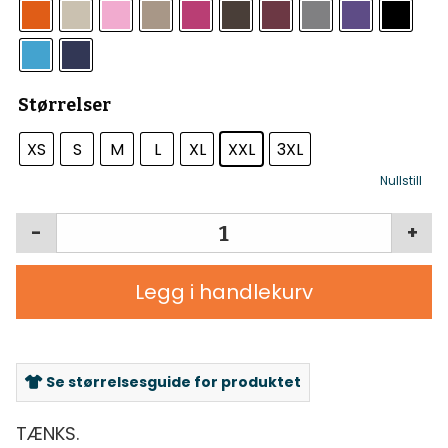
Størrelser
XS
S
M
L
XL
XXL
3XL
Nullstill
-
+
Legg i handlekurv
Se størrelsesguide for produktet
TÆNKS.