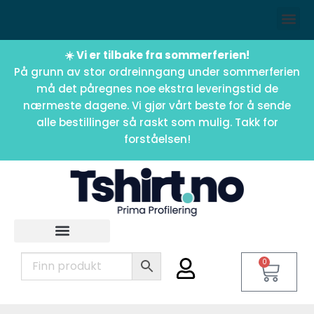
☀️ Vi er tilbake fra sommerferien!
På grunn av stor ordreinngang under sommerferien
må det påregnes noe ekstra leveringstid de
nærmeste dagene. Vi gjør vårt beste for å sende
alle bestillinger så raskt som mulig. Takk for
forståelsen!
0