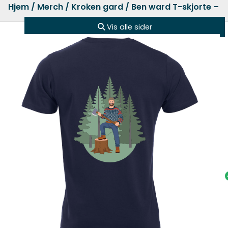
Hjem
/
Merch
/
Kroken gard
/ Ben ward T-skjorte – S
Vis alle sider