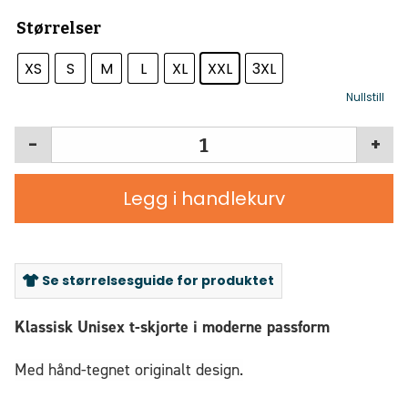
Størrelser
XS
S
M
L
XL
XXL
3XL
Nullstill
-
+
Legg i handlekurv
Se størrelsesguide for produktet
Klassisk Unisex t-skjorte i moderne passform
Med hånd-tegnet originalt design.