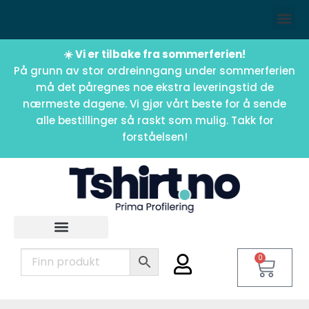
☀️ Vi er tilbake fra sommerferien!
På grunn av stor ordreinngang under sommerferien
må det påregnes noe ekstra leveringstid de
nærmeste dagene. Vi gjør vårt beste for å sende
alle bestillinger så raskt som mulig. Takk for
forståelsen!
0