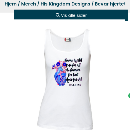
Hjem
/
Merch
/
His Kingdom Designs
/ Bevar hjertet 
Vis alle sider