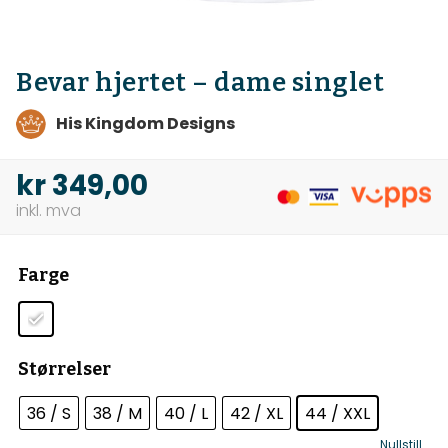
Bevar hjertet – dame singlet
His Kingdom Designs
kr
349,00
Farge
Størrelser
36 / S
38 / M
40 / L
42 / XL
44 / XXL
Nullstill