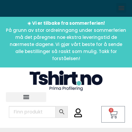
☀️ Vi er tilbake fra sommerferien!
På grunn av stor ordreinngang under sommerferien
må det påregnes noe ekstra leveringstid de
nærmeste dagene. Vi gjør vårt beste for å sende
alle bestillinger så raskt som mulig. Takk for
forståelsen!
0