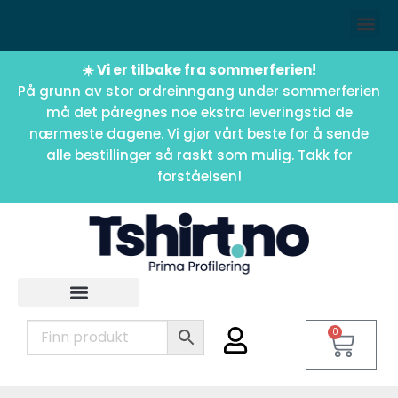
☀️ Vi er tilbake fra sommerferien!
På grunn av stor ordreinngang under sommerferien
må det påregnes noe ekstra leveringstid de
nærmeste dagene. Vi gjør vårt beste for å sende
alle bestillinger så raskt som mulig. Takk for
forståelsen!
0