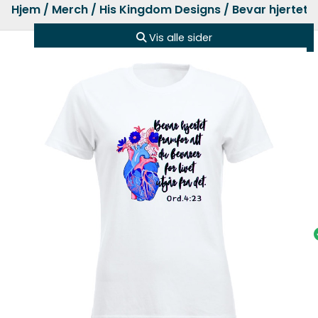
Hjem
/
Merch
/
His Kingdom Designs
/ Bevar hjertet 
Vis alle sider