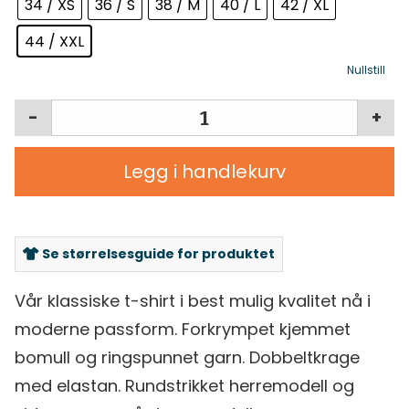
34 / XS
36 / S
38 / M
40 / L
42 / XL
44 / XXL
Nullstill
-
+
Legg i handlekurv
Se størrelsesguide for produktet
Vår klassiske t-shirt i best mulig kvalitet nå i
moderne passform. Forkrympet kjemmet
bomull og ringspunnet garn. Dobbeltkrage
med elastan. Rundstrikket herremodell og