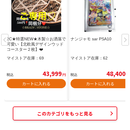
2C★特選NEW★木製☆お洒落で
ナンジャモ sar PSA10
可愛い【北欧風デザインウッド
コースター２枚】❤️
マイストア在庫：
69
マイストア在庫：
62
43,999
48,400
税込
円
税込
円
カートに入れる
カートに入れる
このカテゴリをもっと見る