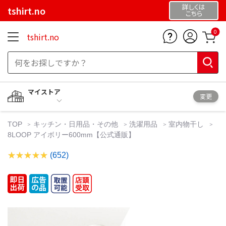
詳しくは
tshirt.no
こちら
0
tshirt.no
マイストア
変更
TOP
キッチン・日用品・その他
洗濯用品
室内物干し
8LOOP アイボリー600mm【公式通販】
(652)