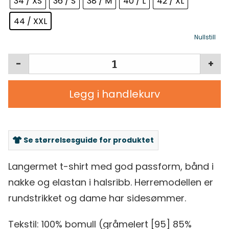
34 / XS
36 / S
38 / M
40 / L
42 / XL
44 / XXL
Nullstill
-
+
Legg i handlekurv
Se størrelsesguide for produktet
Langermet t-shirt med god passform, bånd i
nakke og elastan i halsribb. Herremodellen er
rundstrikket og dame har sidesømmer.
Tekstil: 100% bomull (gråmelert [95] 85%