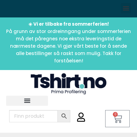
☀️ Vi er tilbake fra sommerferien!
På grunn av stor ordreinngang under sommerferien
må det påregnes noe ekstra leveringstid de
nærmeste dagene. Vi gjør vårt beste for å sende
alle bestillinger så raskt som mulig. Takk for
forståelsen!
0