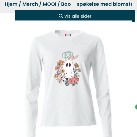
Hjem
/
Merch
/
MOOI
/ Boo – spøkelse med blomster 
Vis alle sider