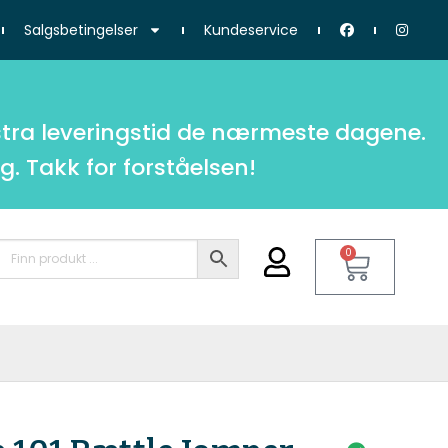
Salgsbetingelser
Kundeservice
tra leveringstid de nærmeste dagene.
g. Takk for forståelsen!
0