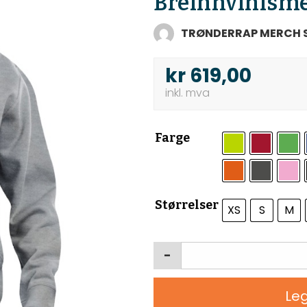
Breinnvinisme
TRØNDERRAP MERCH 
kr
619,00
Farge
Størrelser
XS
S
M
-
Leg