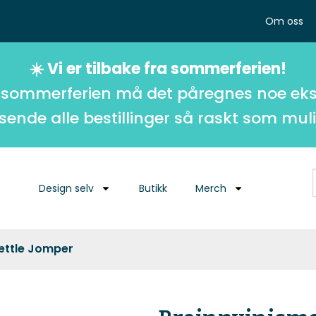
Om oss
☀️ Vi er tilbake fra sommerferien!
 sommerferien må det påregnes noe eks
 sende alle bestillinger så raskt som muli
Design selv
Butikk
Merch
ættle Jomper