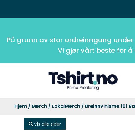
På grunn av stor ordreinngang under
Vi gjør vårt beste for å
Hjem
/
Merch
/
LokalMerch
/ Breinnvinisme 101 R
Vis alle sider