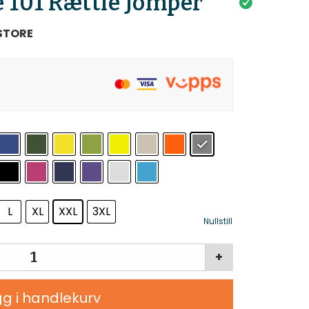
 101 Rættle Jomper
STORE
L
XL
XXL
3XL
Nullstill
+
g i handlekurv