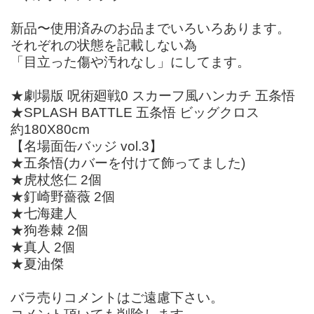
新品〜使用済みのお品までいろいろあります。
それぞれの状態を記載しない為
「目立った傷や汚れなし」にしてます。
★劇場版 呪術廻戦0 スカーフ風ハンカチ 五条悟
★SPLASH BATTLE 五条悟 ビッグクロス
約180X80cm
【名場面缶バッジ vol.3】
★五条悟(カバーを付けて飾ってました)
★虎杖悠仁 2個
★釘崎野薔薇 2個
★七海建人
★狗巻棘 2個
★真人 2個
★夏油傑
バラ売りコメントはご遠慮下さい。