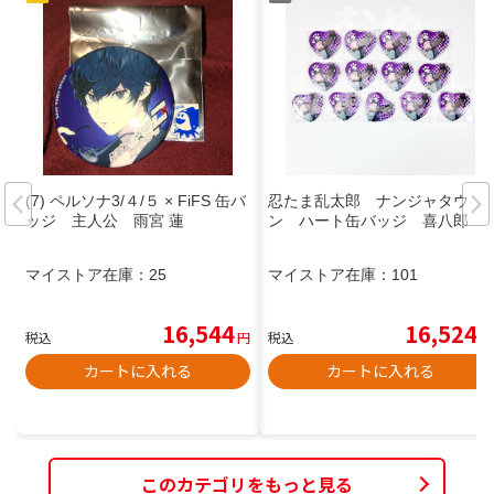
(7) ペルソナ3/４/５ × FiFS 缶バ
忍たま乱太郎 ナンジャタウ
ッジ 主人公 雨宮 蓮
ン ハート缶バッジ 喜八郎
マイストア在庫：
25
マイストア在庫：
101
16,544
16,524
税込
円
税込
円
カートに入れる
カートに入れる
このカテゴリをもっと見る