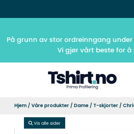
På grunn av stor ordreinngang under
Vi gjør vårt beste for å
Hjem
/
Våre produkter
/
Dame
/
T-skjorter
/ Chr
Vis alle sider