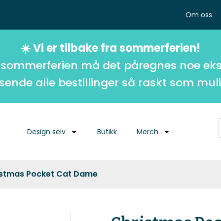
Om oss
☀️ Vi er tilbake fra sommerferien!
 sommerferien må det påregnes noe eks
 sende alle bestillinger så raskt som muli
Design selv
Butikk
Merch
istmas Pocket Cat Dame