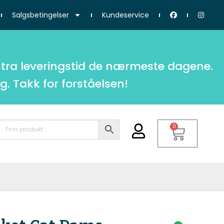
Salgsbetingelser
Kundeservice
tra leveringstid de nærmeste dagene.
g. Takk for forståelsen!
0