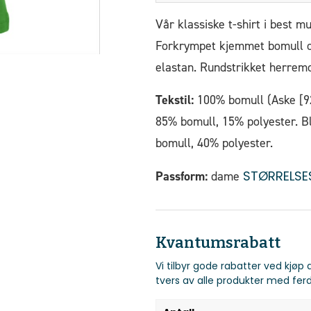
Vår klassiske t-shirt i best m
Forkrympet kjemmet bomull o
elastan. Rundstrikket herre
Tekstil:
100% bomull (Aske [92
85% bomull, 15% polyester. B
bomull, 40% polyester.
STØRRELSE
Passform:
dame
Kvantumsrabatt
Vi tilbyr gode rabatter ved kjøp
tvers av alle produkter med ferd