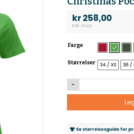
Christmas Poc
kr
258,00
Farge
Størrelser
34 / XS
36 / 
-
Leg
Se størrelsesguide for p