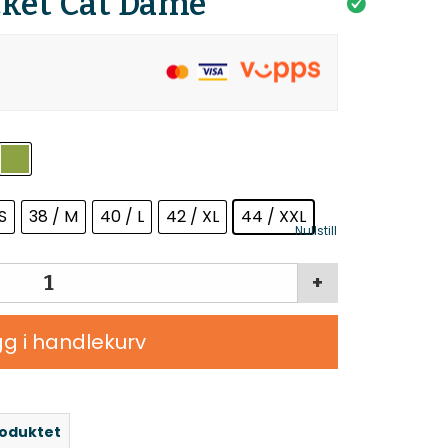
ket Cat Dame
S
38 / M
40 / L
42 / XL
44 / XXL
Nullstill
+
g i handlekurv
roduktet