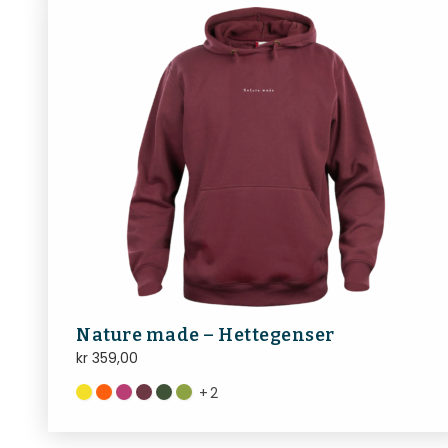
Nature made – Hettegenser
kr
359,00
+
2