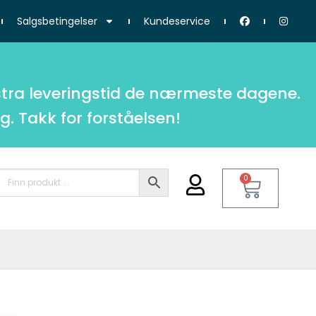
Salgsbetingelser
Kundeservice
tra leveringstid de nærmeste dagene.
g. Takk for forståelsen!
0