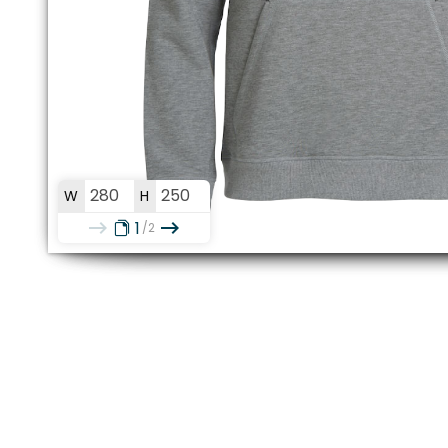
W
H
1
2