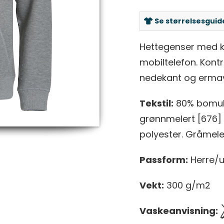
Se størrelsesguid
Hettegenser med k
mobiltelefon. Kontr
nedekant og ermavs
Tekstil:
80% bomull
grønnmelert [676] 
polyester. Gråmele
Passform:
Herre/u
Vekt:
300 g/m2
Vaskeanvisning: