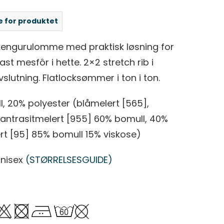
e for produktet
engurulomme med praktisk løsning for
ast mesfôr i hette. 2×2 stretch rib i
lutning. Flatlocksømmer i ton i ton.
, 20% polyester (blåmelert [565],
antrasitmelert [955] 60% bomull, 40%
rt [95] 85% bomull 15% viskose)
nisex
(STØRRELSESGUIDE)