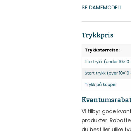
SE DAMEMODELL
Trykkpris
Trykkstørrelse:
Lite trykk (under 10×1
Stort trykk (over 10×1
Trykk på kopper
Kvantumsrabat
Vi tilbyr gode kvan
produkter. Rabatt
du bestiller ulike t