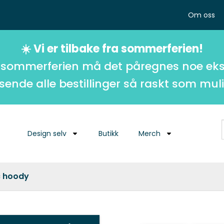
Om oss
☀️ Vi er tilbake fra sommerferien!
 sommerferien må det påregnes noe eks
 sende alle bestillinger så raskt som muli
Design selv
Butikk
Merch
c hoody