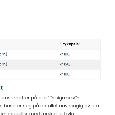
Trykkpris:
0 cm)
kr 100,-
0 cm)
kr 150,-
kr 100,-
t
tumsrabatter på alle “Design selv”-
en baserer seg på antallet uavhengig av om
yper modeller med forskjellig trykk.