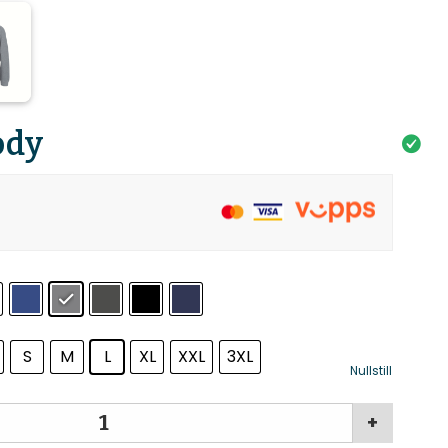
ody
S
M
L
XL
XXL
3XL
Nullstill
+