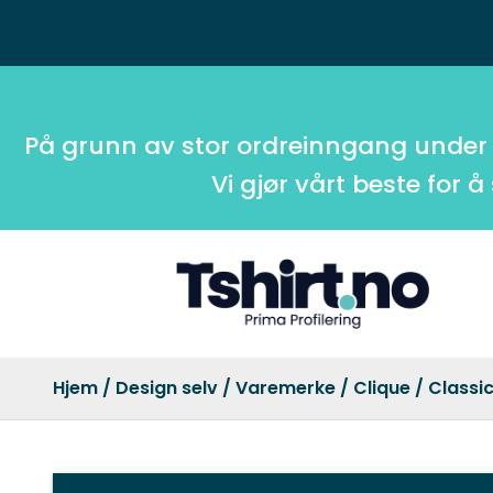
På grunn av stor ordreinngang under
Vi gjør vårt beste for å
Hjem
/
Design selv
/
Varemerke
/
Clique
/ Classi