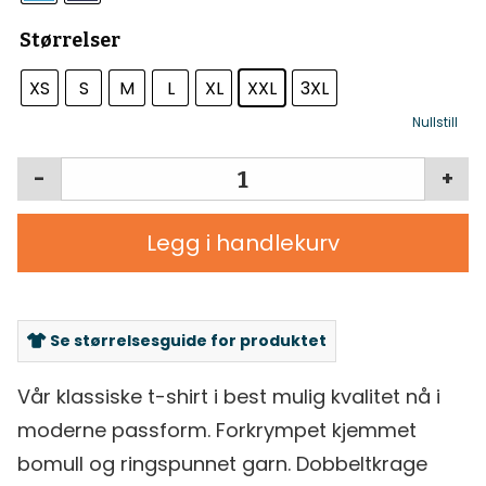
Størrelser
XS
S
M
L
XL
XXL
3XL
Nullstill
-
+
Legg i handlekurv
Se størrelsesguide for produktet
Vår klassiske t-shirt i best mulig kvalitet nå i
moderne passform. Forkrympet kjemmet
bomull og ringspunnet garn. Dobbeltkrage