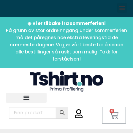
☀️ Vi er tilbake fra sommerferien!
På grunn av stor ordreinngang under sommerferien
må det påregnes noe ekstra leveringstid de
nærmeste dagene. Vi gjør vårt beste for å sende
alle bestillinger så raskt som mulig. Takk for
forståelsen!
0