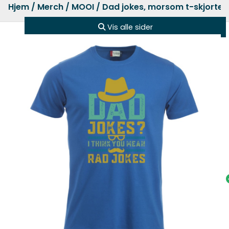
Hjem
/
Merch
/
MOOI
/ Dad jokes, morsom t-skjorte
Vis alle sider