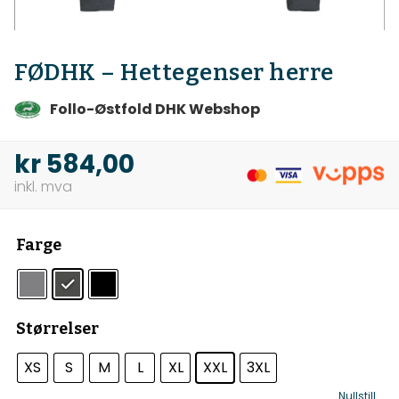
FØDHK – Hettegenser herre
Follo-Østfold DHK Webshop
kr
584,00
Farge
Størrelser
XS
S
M
L
XL
XXL
3XL
Nullstill