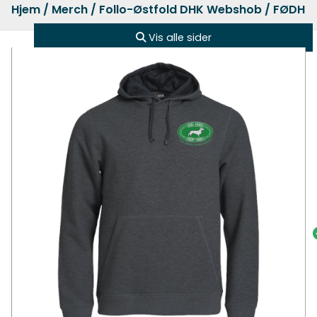
Hjem
/
Merch
/
Follo-Østfold DHK Webshob
/ FØDHK 
Vis alle sider