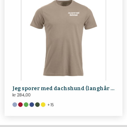
Jeg sporer med dachshund (langhår bakside)
kr
284,00
+
15