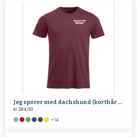
Jeg sporer med dachshund (korthår bakside)
kr
284,00
+
14