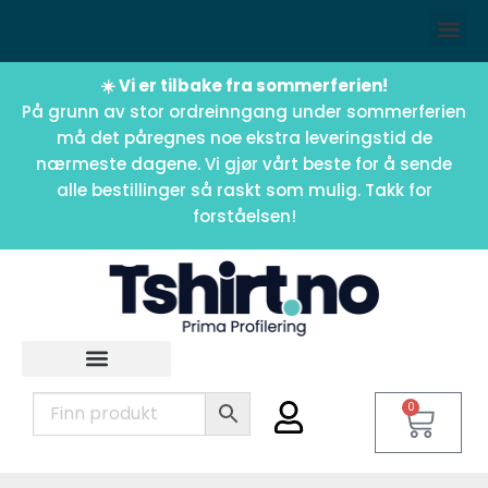
☀️ Vi er tilbake fra sommerferien!
På grunn av stor ordreinngang under sommerferien
må det påregnes noe ekstra leveringstid de
nærmeste dagene. Vi gjør vårt beste for å sende
alle bestillinger så raskt som mulig. Takk for
forståelsen!
0