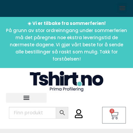
☀️ Vi er tilbake fra sommerferien!
På grunn av stor ordreinngang under sommerferien
må det påregnes noe ekstra leveringstid de
nærmeste dagene. Vi gjør vårt beste for å sende
alle bestillinger så raskt som mulig. Takk for
forståelsen!
0