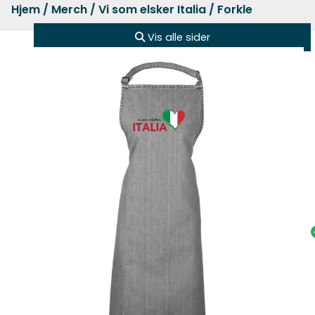
Hjem
/
Merch
/
Vi som elsker Italia
/ Forkle
Vis alle sider